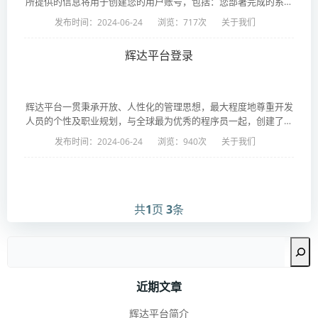
所提供的信息将用于创建您的用户账号，包括：您部署完成的系统
中某个用户的以及您的系统所在的服务器用户的账号和密码。并且
发布时间：2024-06-24
浏览：717次
关于我们
在您联系辉达用户服务部门时， 这些信息还将协助辉达为您提供支
持，在您的授权下帮助您完成...
辉达平台登录
辉达平台一贯秉承开放、人性化的管理思想，最大程度地尊重开发
人员的个性及职业规划，与全球最为优秀的程序员一起，创建了一
套协作、沟通的高效研发体系。
发布时间：2024-06-24
浏览：940次
关于我们
共
1
页
3
条
搜
索
近期文章
辉达平台简介