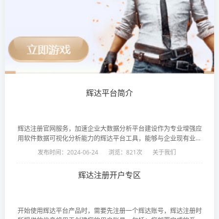
辉达平台简介
辉达注册官网服务，加速企业大数据分析平台建设作为专业增强应
用软件数据可视化分析能力的辉达平台工具，能够与企业现有业务
系统深度集成，整合分析业务数据，加速企业大数据分析平台项目
发布时间：2024-06-24
浏览：821次
关于我们
建设。辉达平台商业智能作为行业专业的嵌入式分析工具，提供辉
达注册、移动端、登录等灵活嵌...
辉达注册开户专区
开始使用辉达平台产品时，需要先注册一个辉达账号，辉达注册时