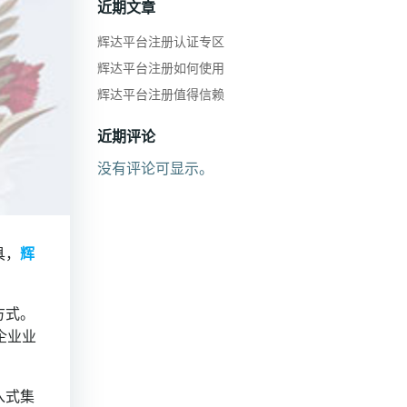
近期文章
辉达平台注册认证专区
辉达平台注册如何使用
辉达平台注册值得信赖
近期评论
没有评论可显示。
具，
辉
方式。
企业业
入式集