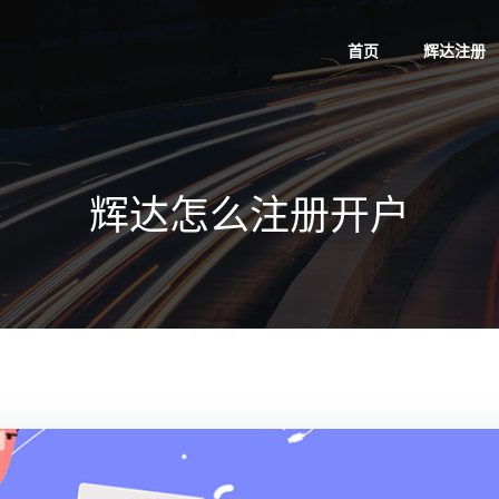
首页
辉达注册
辉达怎么注册开户