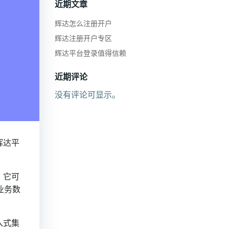
近期文章
辉达怎么注册开户
辉达注册开户专区
辉达平台登录值得信赖
近期评论
没有评论可显示。
辉达平
。它可
业务数
入式集