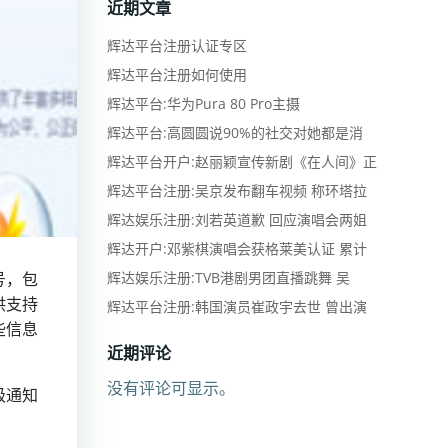
近期文章
辉达平台注册认证专区
辉达平台注册如何使用
辉达平台:华为Pura 80 Pro主摄
辉达平台:高圆圆说90%的社交对她都是消
辉达平台开户:赵丽颖宣传新剧《在人间》正
辉达平台注册:吴京发布翻车视频 称环塔拉
辉达娱乐注册:刘若英道歉 回应演唱会两姐
辉达开户:邓紫棋演唱会获格莱美认证 累计
号，包
辉达娱乐注册:TVB港剧男团直播跳舞 吴
供支持
辉达平台注册:韩国演员崔政宇去世 曾出演
些信息
近期评论
没有评论可显示。
级通知