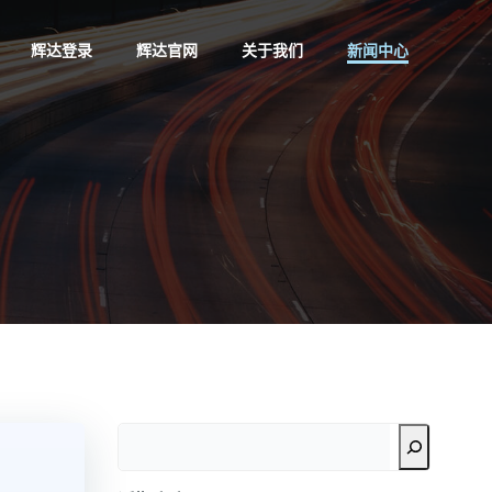
辉达登录
辉达官网
关于我们
新闻中心
搜
索