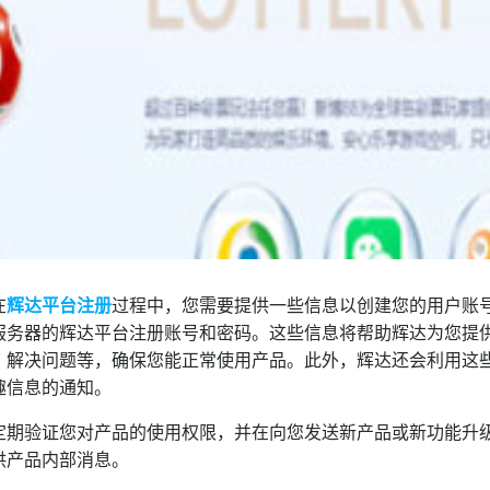
在
辉达平台注册
过程中，您需要提供一些信息以创建您的用户账
服务器的辉达平台注册账号和密码。这些信息将帮助辉达为您提
、解决问题等，确保您能正常使用产品。此外，辉达还会利用这
趣信息的通知。
定期验证您对产品的使用权限，并在向您发送新产品或新功能升
供产品内部消息。